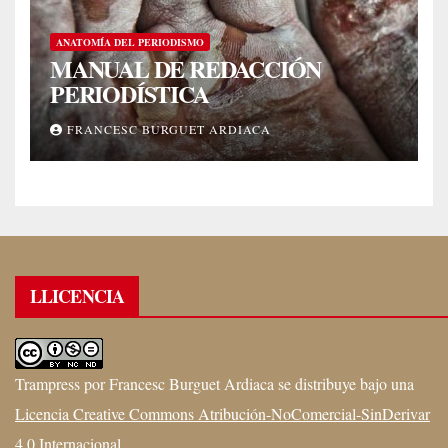
ANATOMÍA DEL PERIODISMO
MANUAL DE REDACCIÓN
PERIODÍSTICA
FRANCESC BURGUET ARDIACA
LLICENCIA
Trampress
por
Francesc Burguet Ardiaca
se distribuye bajo una
Licencia Creative Commons Atribución-NoComercial-SinDerivar
4.0 Internacional
.