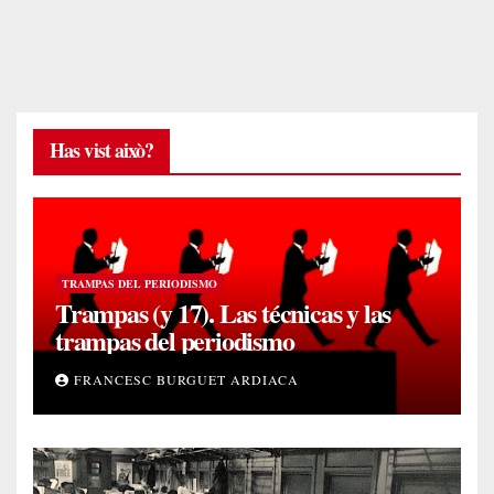
Has vist això?
TRAMPAS DEL PERIODISMO
Trampas (y 17). Las técnicas y las
trampas del periodismo
FRANCESC BURGUET ARDIACA