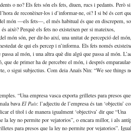
ents o no? Els fets són els fets, diuen, rucs i pedants. Però si
 l’hora de reconèixer-los i d’informar-ne, oi? I si bé és cert qu
del món —els fets—, el més habitual és que en discrepem, so
 és això? Perquè els fets no existeixen per si mateixos,
el món són, per dir-ho així, una unitat de percepció del món
nestedat de qui els percep i n’informa. Els fets només existei
 passa al món, i una altra què diu algú que passa al món. L’a
 que de primer ha de percebre el món, i després emparaular-
te, o sigui subjectius. Com deia Anaïs Nin: “We see things n
emples. “Una empresa vasca exporta grilletes para presos que
 mala bava
El País
: l’adjectiu de l’empresa és tan ‘objectiu’ c
licar el títol i de manera igualment ‘objectiva’ dir que “Una
 la ley no permite por vejatorios”, o encara millor, i als ant
rilletes para presos que la ley no permite por vejatorios”. Igu