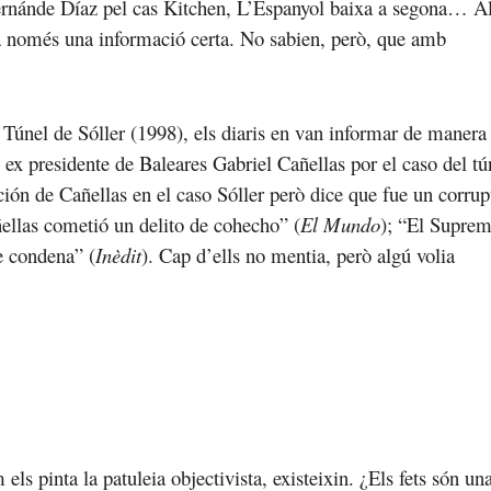
Fernánde Díaz pel cas Kitchen, L’Espanyol baixa a segona… Al
a només una informació certa. No sabien, però, que amb
 Túnel de Sóller (1998), els diaris en van informar de manera
ex presidente de Baleares Gabriel Cañellas por el caso del tú
ción de Cañellas en el caso Sóller però dice que fue un corrup
llas cometió un delito de cohecho” (
El Mundo
); “El Supre
e condena” (
Inèdit
). Cap d’ells no mentia, però algú volia
 els pinta la patuleia objectivista, existeixin. ¿Els fets són un