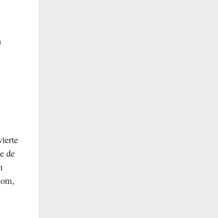
a
vierte
ie de
n
thom,