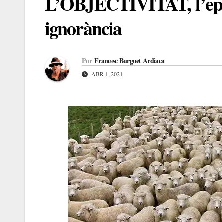
L’OBJECTIVITAT, l’epid
ignorància
Por
Francesc Burguet Ardiaca
ABR 1, 2021