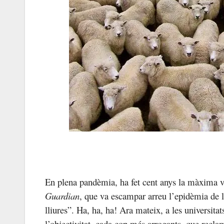
En plena pandèmia, ha fet cent anys la màxima vi
Guardian
, que va escampar arreu l’epidèmia de l’
lliures”. Ha, ha, ha! Ara mateix, a les universit
l’objectivitat, cada cop més arrogants, que recla