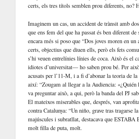
certs, els tres títols semblen prou diferents, no?
Imaginem un cas, un accident de trànsit amb dos
que ens fem del que ha passat és ben diferent de 
encara més si poso que “Dos joves moren en un ac
certs, objectius que diuen ells, però els fets comu
s’hi veuen entrelínies línies de coca. Això és el c
idiotes d’universitat— ho saben prou bé. Per aix
acusats per l’11-M, i a fi d’abonar la teoria de l
així: “Zougam al llegar a la Audiencia: «¿Quién
va preguntar això, a qui, però la banda del PJ s
El mateixos miserables que, després, van aprofitar
contra Catalunya: “Un niño, grave tras tragarse la 
majúscules i subratllat, destacava que ESTABA
molt filla de puta, molt.