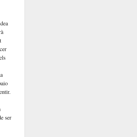
idea
rà
t
cer
els
da
paio
ntir.
n
e ser