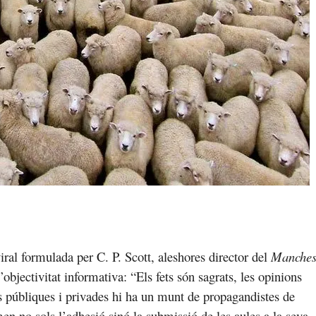
ral formulada per C. P. Scott, aleshores director del
Manches
objectivitat informativa: “Els fets són sagrats, les opinions
ats públiques i privades hi ha un munt de propagandistes de
men no sols l’adhesió sinó la submissió de les aules a la seva