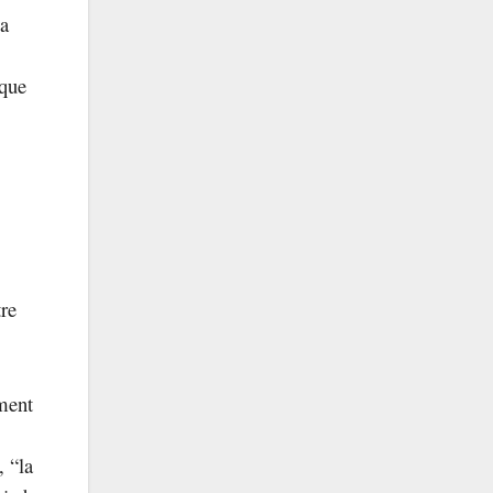
va
 que
tre
.
ament
, “la