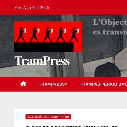
Saltar
Vie. Ago 7th, 2026
al
contenido
TramPress
TRAMPRESS?
TRAMPAS PERIODISM
ANATOMÍA DEL PERIODISMO