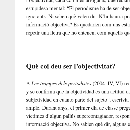
estupidesa mental: “El periodisme ha de ser object
ignorants. Ni saben què volen dir. N’hi hauria p
informació objectiva? Es quedarien com uns estaqu
repetir una lletra que no entenen, com aquells 
Què coi deu ser l’objectivitat?
A
Les trampes dels periodistes
(2004: IV, VI) rec
y se confirma que la objetividad es una actitud d
subjetividad en cuanto parte del sujeto”, escrivi
ample. Durant anys, el primer dia de classe pregu
víctimes d’algun pallús supercontagiador, responi
informació objectiva. No sabien què dir, alguns 