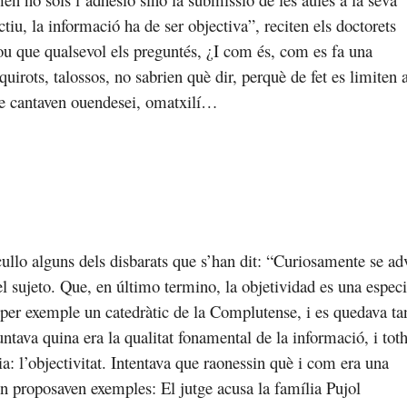
iu, la informació ha de ser objectiva”, reciten els doctorets
rou que qualsevol els preguntés, ¿I com és, com es fa una
irots, talossos, no sabrien què dir, perquè de fet es limiten 
que cantaven ouendesei, omatxilí…
ullo alguns dels disbarats que s’han dit: “Curiosamente se ad
el sujeto. Que, en último termino, la objetividad es una espec
a per exemple un catedràtic de la Complutense, i es quedava ta
ntava quina era la qualitat fonamental de la informació, i to
a: l’objectivitat. Intentava que raonessin què i com era una
en proposaven exemples: El jutge acusa la família Pujol