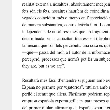
realitat externa a nosaltres, absolutament independ
fets són els fets, nosaltres hauríem de coincidir a
vegades coincidim més o menys en l’apreciació 
de manera substantiva, contradictòria i tot. I com
independents de nosaltres: més que un fragment d
determinada per la capacitat, interessos i (des)ho
la mesura que són fets percebuts: una cosa és què
—què— passa del món a l’autor de la informació,
percepció, processos que només pot fer un subjec
they are, but as we are”.
Resultarà més fàcil d’entendre si juguem amb ex
España no permite por vejatorios”, titulava amb
pèrfid el sentit que alleta. Fàcilment podríem rep
empresa española exporta grilletes para presos que
del primer titular, afirmar que “España exporta g