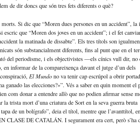
 Hem de dir doncs que són tres fets diferents o què?
 morts. Si dic que “Moren dues persones en un accident”, la 
si escric que “Moren dos joves en un accident”; i el fet canvia
cident la matinada de dissabte”. Els tres títols son igualmen
nicats són substancialment diferents, fins al punt que en el ter
ató del periodisme, i els objectivistes —els cínics vull dir, no 
ò, en informar de la compareixença davant el jutge d’un dels
a conspiració,
El Mundo
no va tenir cap escrúpol a obrir porta
 ha ganado las elecciones?»”. Vés a saber en quin moment el 
abien com donar a entendre allò que no podien afirmar sense me
 la trista mort d’una criatura de Sort en la seva guerra bruta
tapa de un bolígrafo”, deia el títol, mentre que l’avanttítol, e
 EN CLASE DE CATALÁN. I segurament era cert, però s’ha d