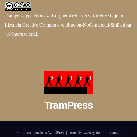
Trampress
por
Francesc Burguet Ardiaca
se distribuye bajo una
Licencia Creative Commons Atribución-NoComercial-SinDerivar
4.0 Internacional
.
TramPress
Funciona gracias a WordPress
|
Tema:
Newsberg
de
Themeansar