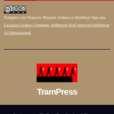
Trampress
por
Francesc Burguet Ardiaca
se distribuye bajo una
Licencia Creative Commons Atribución-NoComercial-SinDerivar
4.0 Internacional
.
TramPress