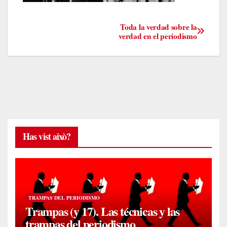
Navegación
Toda la verdad sobre la
verdad en el periodismo
de
entradas
Has vist això?
TRAMPAS DEL PERIODISMO
Trampas (y 17). Las técnicas y las
trampas del periodismo