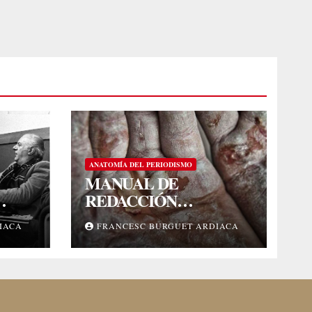
ANATOMÍA DEL PERIODISMO
MANUAL DE
REDACCIÓN
PERIODÍSTICA
IACA
FRANCESC BURGUET ARDIACA