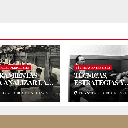
A DEL PERIODISMO
TÉCNICAS ENTREVISTA
RAMIENTAS
TÉCNICAS,
A ANALIZAR LA
ESTRATEGIAS Y
ORMACIÓN
PODER DE LA
CESC BURGUET ARDIACA
FRANCESC BURGUET ARD
ENTREVISTA (01)