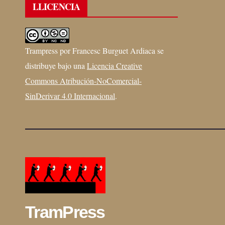
LLICENCIA
Trampress
por
Francesc Burguet Ardiaca
se
distribuye bajo una
Licencia Creative
Commons Atribución-NoComercial-
SinDerivar 4.0 Internacional
.
TramPress