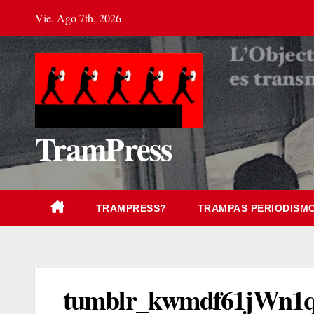
Saltar
Vie. Ago 7th, 2026
al
contenido
TramPress
TRAMPRESS?
TRAMPAS PERIODISM
tumblr_kwmdf61jWn1q