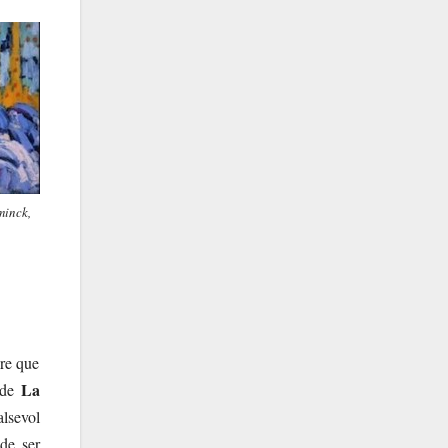
minck,
re que
La
a de
alsevol
 de ser