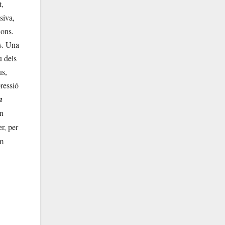
t,
siva,
ions.
ls. Una
u dels
us,
pressió
a
un
r, per
em