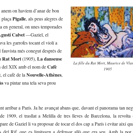
ara anem on havíem d’anar de bon
Pigalle
la plaça
, als peus alegres de
mia en general, on unes temporades
gustí Calvet
—Gaziel, el
a les garrofes tocant el violí a
el fauvista més conegut després de
du Rat Mort
La danseuse
(1905),
La fille du Rat Mort
, Maurice de Vla
Cafè
ls del XIX amb el nom de
1905
Nouvelle-Athènes
, el cafè de la
,
às
va pintar una tela seva prou
rribar a París. Ja he avançat abans que, davant el panorama tan neg
 de 1909, el trasllat a Melilla de tres lleves de Barcelona, la revolt
are de Gaziel li va proposar de tocar el dos cap a París i evitar així qu
us del Rif, que es limitaven a defensar allò que era seu. Amb la por