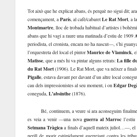
Tot això que he explicat abans, és perquè no sigui dit; 
París
Le Rat Mort
començament, a
, al cafè/cabaret
, a 
Montmartre
, lloc de trobada habitual d’artistes i bohè
A
abans que hi vagi a raure una matinada d’estiu de 1909
periodista, el cronista, encara no ha nascut—, s’hi guanyav
Maurice de Vlaminck
l’orquestreta del local el pintor
, 
Matisse
La fille 
, que a més hi va pintar alguns retrats:
du Rat Mort
(1906). Le Rat Mort, que va néixer a fina
Pigalle
, estava davant per davant d’un altre local conegut
Edgar Deg
cau dels impressionistes al seu moment, i on
L’absinthe
coneguda,
(1876).
Bé, continuem, a veure si ara aconseguim finalment a
guerra al Marroc
es veia a venir —una nova
l’estiu
Setmana Tràgica
a finals d’aquell mateix juliol…—, el p
perill de morir estúpidament guerrejant contra les trib