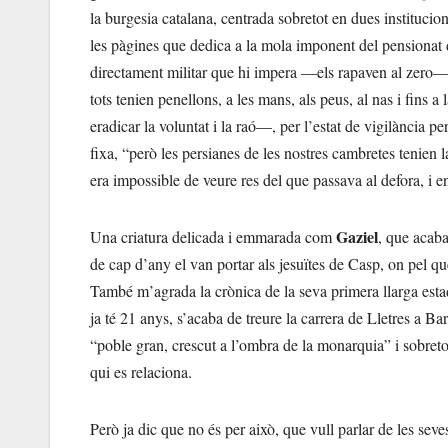
la burgesia catalana, centrada sobretot en dues institucio
les pàgines que dedica a la mola imponent del pensionat
directament militar que hi impera —els rapaven al zero—, p
tots tenien penellons, a les mans, als peus, al nas i fins 
eradicar la voluntat i la raó—, per l’estat de vigilància 
fixa, “però les persianes de les nostres cambretes tenien l
era impossible de veure res del que passava al defora, i 
Gaziel
Una criatura delicada i emmarada com
, que acaba
de cap d’any el van portar als jesuïtes de Casp, on pel que 
També m’agrada la crònica de la seva primera llarga est
ja té 21 anys, s’acaba de treure la carrera de Lletres a Ba
“poble gran, crescut a l’ombra de la monarquia” i sobretot 
qui es relaciona.
Però ja dic que no és per això, que vull parlar de les sev