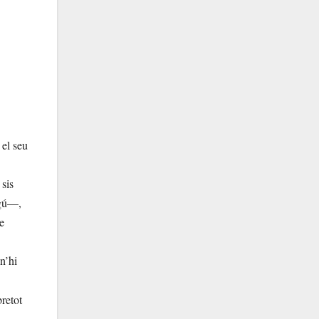
 el seu
 sis
ngú—,
e
n’hi
retot