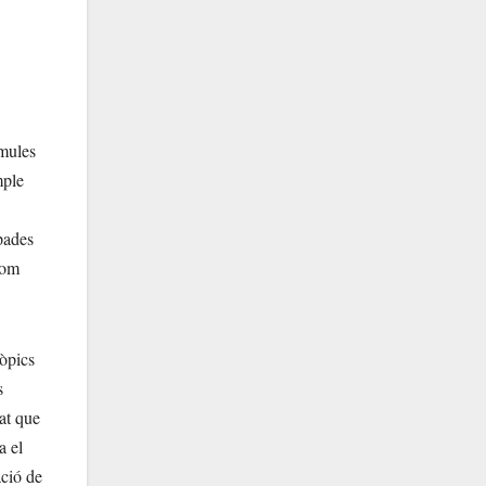
 mules
mple
pades
com
tòpics
s
tat que
a el
ació de