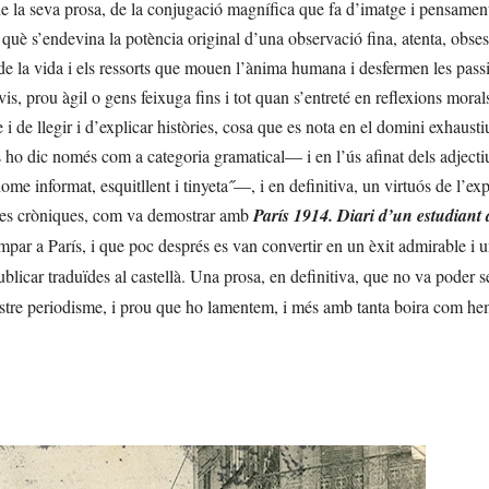
a de la seva prosa, de la conjugació magnífica que fa d’imatge i pensamen
 què s’endevina la potència original d’una observació fina, atenta, obses
de la vida i els ressorts que mouen l’ànima humana i desfermen les pass
s, prou àgil o gens feixuga fins i tot quan s’entreté en reflexions mora
i de llegir i d’explicar històries, cosa que es nota en el domini exhausti
ho dic només com a categoria gramatical— i en l’ús afinat dels adjecti
me informat, esquitllent i tinyeta˝—, i en definitiva, un virtuós de l’ex
 les cròniques, com va demostrar amb
París 1914. Diari d’un estudiant 
mpar a París, i que poc després es van convertir en un èxit admirable i 
blicar traduïdes al castellà. Una prosa, en definitiva, que no va poder se
 nostre periodisme, i prou que ho lamentem, i més amb tanta boira com h