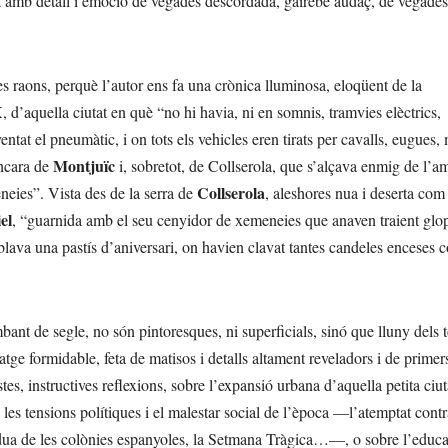
ata amb detall i emoció de vegades descordada, gairebé audaç, de vegades
es raons, perquè l’autor ens fa una crònica lluminosa, eloqüent de la
 d’aquella ciutat en què “no hi havia, ni en somnis, tramvies elèctrics,
ntat el pneumàtic, i on tots els vehicles eren tirats per cavalls, eugues,
Montjuïc
encara de
i, sobretot, de Collserola, que s’alçava enmig de l’a
Collserola
eies”. Vista des de la serra de
, aleshores nua i deserta com
el
, “guarnida amb el seu cenyidor de xemeneies que anaven traient glo
va una pastís d’aniversari, on havien clavat tantes candeles enceses 
ant de segle, no són pintoresques, ni superficials, sinó que lluny dels 
matge formidable, feta de matisos i detalls altament reveladors i de primer
es, instructives reflexions, sobre l’expansió urbana d’aquella petita ciu
s tensions polítiques i el malestar social de l’època —l’atemptat contr
rdua de les colònies espanyoles, la Setmana Tràgica…—, o sobre l’educ