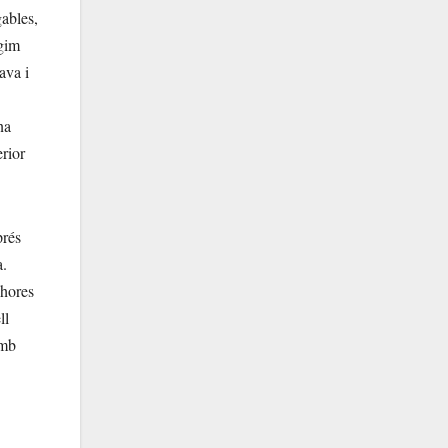
gables,
ègim
ava i
na
erior
prés
a.
shores
ll
amb