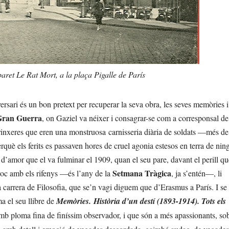
ort, a la plaça Pigalle de París
iversari és un bon pretext per recuperar la seva obra, les seves memòries i
Gran Guerra
, on Gaziel va néixer i consagrar-se com a corresponsal de
trinxeres que eren una monstruosa carnisseria diària de soldats —més de
perquè els ferits es passaven hores de cruel agonia estesos en terra de ni
 d’amor que el va fulminar el 1909, quan el seu pare, davant el perill qu
Setmana Tràgica
arroc amb els rifenys —és l’any de la
, ja s’entén—, li
 carrera de Filosofia, que se’n vagi diguem que d’Erasmus a París. I se 
ma el seu llibre de
Memòries.
Història d’un destí (1893-1914).
Tots els
mb ploma fina de finíssim observador, i que són a més apassionants, sob