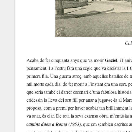
Cabaret Le Rat M
Gaziel
Acaba de fer cinquanta anys que va morir
, i l’an
I 
pensament. I a l’estiu farà una segle que va esclatar la
primera fila. Una guerra atroç, amb aquelles batalles de 
mil morts cada dia: de fet morir a l’instant era una sort, 
que seria també el darrer escenari d’una fabulosa història
cridessin la lleva del seu fill per anar a jugar-se-la al M
proposa, com a premi per haver acabar tan brillantment la
va anar, és clar. De tota la seva extensa obra, m’entusias
camins duen a Roma
(1953)
, que em semblen escrites a