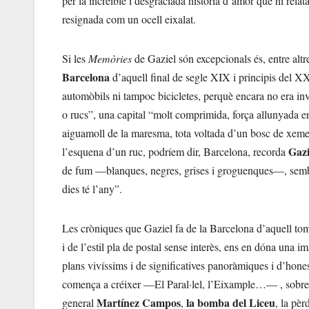
per la increïble i desgraciada història d’amor que hi rel
resignada com un ocell eixalat.
Si les
Memòries
de Gaziel són excepcionals és, entre altr
Barcelona
d’aquell final de segle XIX i principis del XX,
automòbils ni tampoc bicicletes, perquè encara no era inve
o rucs”, una capital “molt comprimida, força allunyada 
aiguamoll de la maresma, tota voltada d’un bosc de xemen
Gazi
l’esquena d’un ruc, podríem dir, Barcelona, recorda
de fum —blanques, negres, grises i groguenques—, sembla
dies té l’any”.
Les cròniques que Gaziel fa de la Barcelona d’aquell tomb
i de l’estil pla de postal sense interès, ens en dóna una i
plans vivíssims i de significatives panoràmiques i d’honest
comença a créixer —El Paral·lel, l’Eixample…— , sobre le
Martínez Campos
la bomba del Liceu
general
,
, la pè