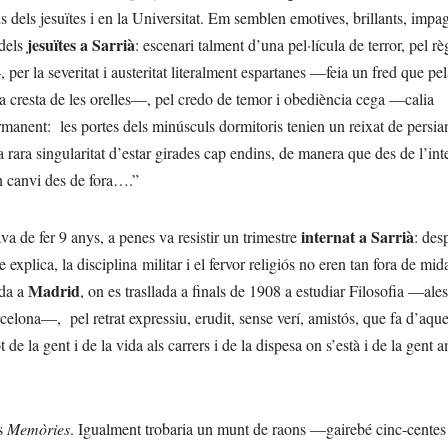
ns dels jesuïtes i en la Universitat. Em semblen emotives, brillants, impa
jesuïtes a Sarrià
 dels
: escenari talment d’una pel·lícula de terror, pel r
er la severitat i austeritat literalment espartanes —feia un fred que pel
a la cresta de les orelles—, pel credo de temor i obediència cega —calia
permanent: les portes dels minúsculs dormitoris tenien un reixat de persia
a rara singularitat d’estar girades cap endins, de manera que des de l’int
en canvi des de fora….”
internat a Sarrià
va de fer 9 anys, a penes va resistir un trimestre
: des
explica, la disciplina militar i el fervor religiós no eren tan fora de mid
Madrid
ada a
, on es trasllada a finals de 1908 a estudiar Filosofia —ale
rcelona—, pel retrat expressiu, erudit, sense verí, amistós, que fa d’aque
de la gent i de la vida als carrers i de la dispesa on s’està i de la gent 
es
Memòries
. Igualment trobaria un munt de raons —gairebé cinc-centes