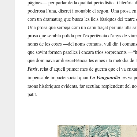
pàgines— per parlar de la qualitat periodística i literàri
poderosa l’una, discret i raonable el segon. Una prosa en
com un dramaturg que busca les lleis bàsiques del teatre 
Una prosa que serpeja com un camí traçat per uns ulls savi
prosa que sembla polida per l’experiència d’anys de viure 
noms de les coses —del noms comuns, vull dir, i comuns 
que sovint formen parelles i encara trios sorprenents —“ho
que dominava amb excel·lència les eines i la melodia de
París
, relat d’aquell primer mes de guerra que el va enxa
impensable impacte social quan
La Vanguardia
les va pu
raons històriques evidents, far secular, resplendent del
patit.