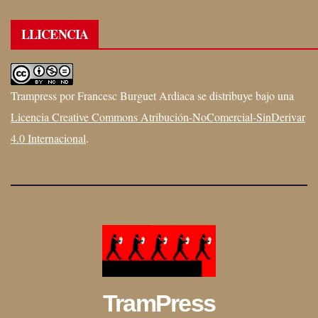
LLICENCIA
Trampress
por
Francesc Burguet Ardiaca
se distribuye bajo una
Licencia Creative Commons Atribución-NoComercial-SinDerivar
4.0 Internacional
.
TramPress