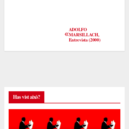
Navegación
ADOLFO
MARSILLACH,
Entrevista (2000)
de
entradas
Has vist això?