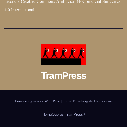
Licencia Creative Commons Atribución-NoComercial-SinDerivar
4.0 Internacional
.
TramPress
Funciona gracias a WordPress
|
Tema:
Newsberg
de
Themeansar
Home
Què és TramPress?