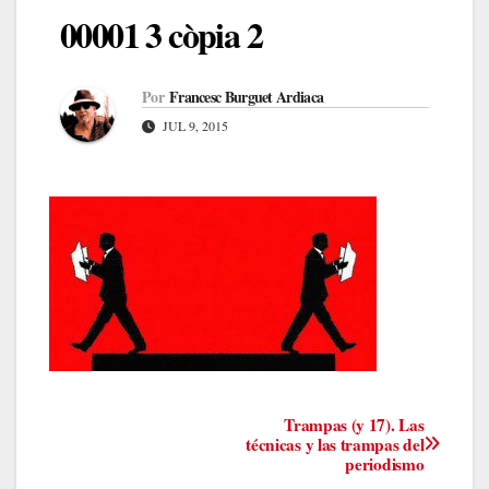
00001 3 còpia 2
Por
Francesc Burguet Ardiaca
JUL 9, 2015
Navegación
Trampas (y 17). Las
técnicas y las trampas del
periodismo
de