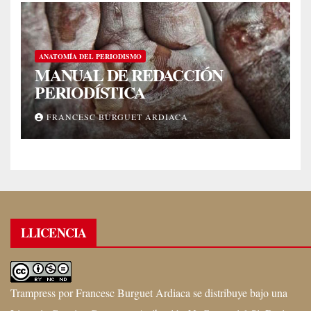
ANATOMÍA DEL PERIODISMO
MANUAL DE REDACCIÓN
PERIODÍSTICA
FRANCESC BURGUET ARDIACA
LLICENCIA
Trampress
por
Francesc Burguet Ardiaca
se distribuye bajo una