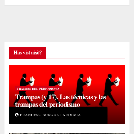
entradas
Has vist això?
TRAMPAS DEL PERIODISMO
Trampas (y 17). Las técnicas y las
trampas del periodismo
FRANCESC BURGUET ARDIACA