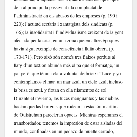
deia al principi: la passivitat i la complicitat de
l’administració en els abusos de les empreses (p. 190 i
220); l’actitud sectària i xantatgista dels sindicats (p.
166); la insolidaritat i l’individualisme creixent de la gent
afectada per la crisi, en una zona que en altres èpoques
havia sigut exemple de consciència i lluita obrera (p.
170-171). Però això són només tres flaixos perduts al
llarg d’un text on abunda més el pa que el formatge, un
pa, però, que té una clara voluntat de brioix: “Luce y yo
contemplamos el mar, un mar azul, un cielo azul; incluso
la brisa es azul, y flotan en ella filamentos de sol.
Durante el invierno, las luces menguantes y las nieblas
hacían que las barreras que rodean la estación marítima
de Ouistreham parecieran opacas. Mientras esperamos el
transbordador, tenemos la impresión de estar aisladas del
mundo, confinadas en un pedazo de muelle cerrado,