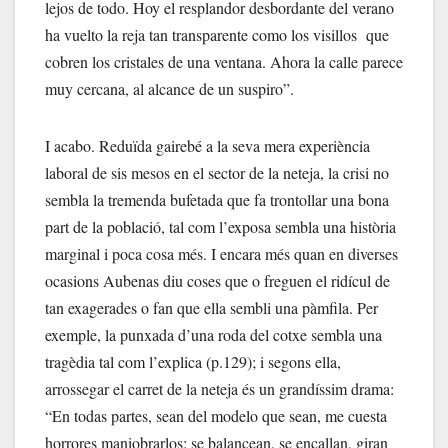
lejos de todo. Hoy el resplandor desbordante del verano
ha vuelto la reja tan transparente como los visillos que
cobren los cristales de una ventana. Ahora la calle parece
muy cercana, al alcance de un suspiro”.
I acabo. Reduïda gairebé a la seva mera experiència
laboral de sis mesos en el sector de la neteja, la crisi no
sembla la tremenda bufetada que fa trontollar una bona
part de la població, tal com l’exposa sembla una història
marginal i poca cosa més. I encara més quan en diverses
ocasions Aubenas diu coses que o freguen el ridícul de
tan exagerades o fan que ella sembli una pàmfila. Per
exemple, la punxada d’una roda del cotxe sembla una
tragèdia tal com l’explica (p.129); i segons ella,
arrossegar el carret de la neteja és un grandíssim drama:
“En todas partes, sean del modelo que sean, me cuesta
horrores maniobrarlos: se balancean, se encallan, giran