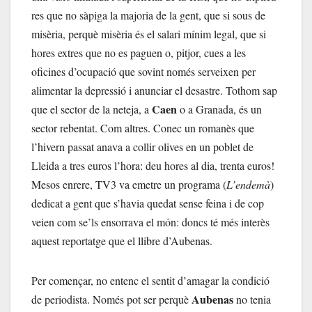
res que no sàpiga la majoria de la gent, que si sous de
misèria, perquè misèria és el salari mínim legal, que si
hores extres que no es paguen o, pitjor, cues a les
oficines d’ocupació que sovint només serveixen per
alimentar la depressió i anunciar el desastre. Tothom sap
Caen
que el sector de la neteja, a
o a Granada, és un
sector rebentat. Com altres. Conec un romanès que
l’hivern passat anava a collir olives en un poblet de
Lleida a tres euros l’hora: deu hores al dia, trenta euros!
Mesos enrere, TV3 va emetre un programa (
L’endemà
)
dedicat a gent que s’havia quedat sense feina i de cop
veien com se’ls ensorrava el món: doncs té més interès
aquest reportatge que el llibre d’Aubenas.
Per començar, no entenc el sentit d’amagar la condició
Aubenas
de periodista. Només pot ser perquè
no tenia