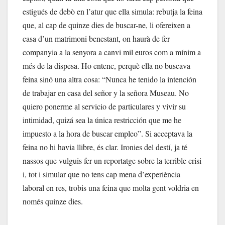
estigués de debò en l’atur que ella simula: rebutja la feina
que, al cap de quinze dies de buscar-ne, li ofereixen a
casa d’un matrimoni benestant, on haurà de fer
companyia a la senyora a canvi mil euros com a mínim a
més de la dispesa. Ho entenc, perquè ella no buscava
feina sinó una altra cosa: “Nunca he tenido la intención
de trabajar en casa del señor y la señora Museau. No
quiero ponerme al servicio de particulares y vivir su
intimidad, quizá sea la única restricción que me he
impuesto a la hora de buscar empleo”. Si acceptava la
feina no hi havia llibre, és clar. Ironies del destí, ja té
nassos que vulguis fer un reportatge sobre la terrible crisi
i, tot i simular que no tens cap mena d’experiència
laboral en res, trobis una feina que molta gent voldria en
només quinze dies.