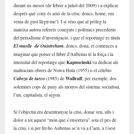
durant sis mesos (de febrer a juliol del 2009) i a explicar
després què cony és això de la crisi, doncs, home, em
venia de gust llegir-me’l. I si veus que al pròleg la
mateixa autora refereix coneguts i polèmics precedents
del periodisme d’investigació, i que el reportatge es titula
El muelle de Ouistreham
, doncs, dona, et comences a
imaginar que potser el llibre d’Aubenas té la força i la
Kapuscinski
intensitat del reportatge que
va dedicar als
maltractats obrers de Nowa Huta (1955) o el cèlebre
Wallraff
Cabeza de turco
(1985) de
, per exemple, dos
solemnes cops de puny als morros del sistema: socialista,
l’un, capitalista, el segon.
Si l’objectiu era desentranyar la crisi, donar veu, ulls i
dolor a tot aquest “món que s’ensorrava” sota el pes de
la crisi, i si per fer-ho Aubenas se’n va a Caen, a l’oest