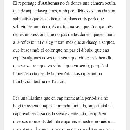
Aubenas
El reportatge d’
no és doncs una càmera oculta
que destapa clavegueres, amb prou feines és una càmera
subjectiva que es dedica a fer plans curts però que
sobretot és un micro, és a dir, una veu que s’ocupa més
de les impressions que no pas de les dades, que es lliura
a la reflexió i al diàleg intern més que al diàleg a seques,
que busca més el color que no pas el dibuix, que ens
explica algunes coses que veu i que viu, o més ben dit,
que va veure i que va viure i que va sentir, perquè el
llibre s’escriu des de la memòria, cosa que anima
l’ambició literària de l’autora.
I és una llàstima que en cap moment la periodista no
hagi transcendit aquesta mirada limitada, superficial i al
capdavall escassa de la seva experiència, perquè en
diversos moments del llibre apareix el rastre, només una
instantània, d’aquelles tres o quatre coses bàsiques que