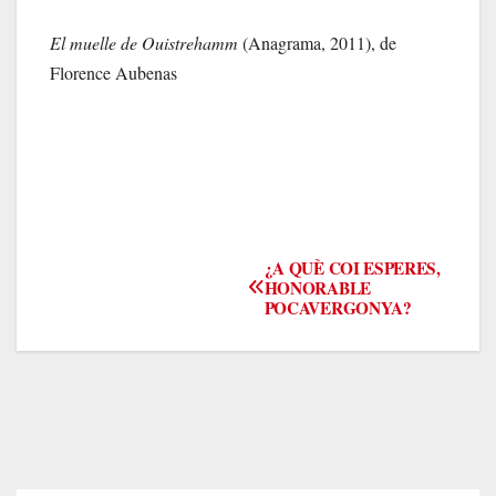
El muelle de Ouistrehamm
(Anagrama, 2011), de
Florence Aubenas
Navegación
¿A QUÈ COI ESPERES,
HONORABLE
POCAVERGONYA?
de
entradas