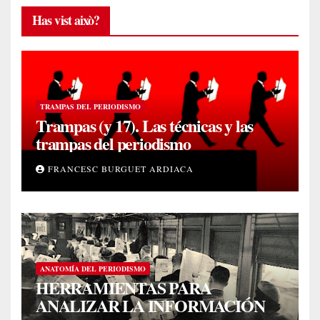
Has vist això?
TRAMPAS DEL PERIODISMO
Trampas (y 17). Las técnicas y las
trampas del periodismo
FRANCESC BURGUET ARDIACA
ANATOMÍA DEL PERIODISMO
HERRAMIENTAS PARA
ANALIZAR LA INFORMACIÓN