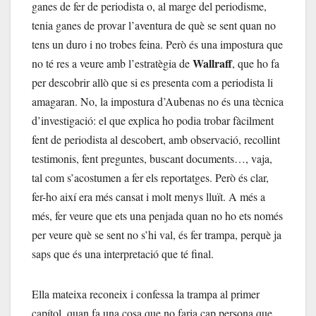
ganes de fer de periodista o, al marge del periodisme,
tenia ganes de provar l’aventura de què se sent quan no
tens un duro i no trobes feina. Però és una impostura que
Wallraff
no té res a veure amb l’estratègia de
, que ho fa
per descobrir allò que si es presenta com a periodista li
amagaran. No, la impostura d’Aubenas no és una tècnica
d’investigació: el que explica ho podia trobar fàcilment
fent de periodista al descobert, amb observació, recollint
testimonis, fent preguntes, buscant documents…, vaja,
tal com s’acostumen a fer els reportatges. Però és clar,
fer-ho així era més cansat i molt menys lluït. A més a
més, fer veure que ets una penjada quan no ho ets només
per veure què se sent no s’hi val, és fer trampa, perquè ja
saps que és una interpretació que té final.
Ella mateixa reconeix i confessa la trampa al primer
capítol, quan fa una cosa que no faria cap persona que