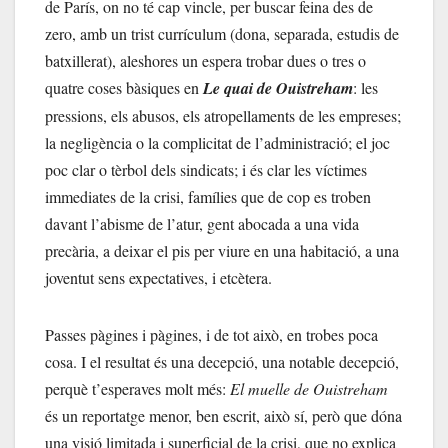
de París, on no té cap vincle, per buscar feina des de
zero, amb un trist currículum (dona, separada, estudis de
batxillerat), aleshores un espera trobar dues o tres o
quatre coses bàsiques en
Le quai de Ouistreham
: les
pressions, els abusos, els atropellaments de les empreses;
la negligència o la complicitat de l’administració; el joc
poc clar o tèrbol dels sindicats; i és clar les víctimes
immediates de la crisi, famílies que de cop es troben
davant l’abisme de l’atur, gent abocada a una vida
precària, a deixar el pis per viure en una habitació, a una
joventut sens expectatives, i etcètera.
Passes pàgines i pàgines, i de tot això, en trobes poca
cosa. I el resultat és una decepció, una notable decepció,
perquè t’esperaves molt més:
El muelle de Ouistreham
és un reportatge menor, ben escrit, això sí, però que dóna
una visió limitada i superficial de la crisi, que no explica