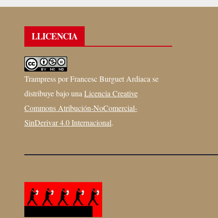
LLICENCIA
Trampress
por
Francesc Burguet Ardiaca
se
distribuye bajo una
Licencia Creative
Commons Atribución-NoComercial-
SinDerivar 4.0 Internacional
.