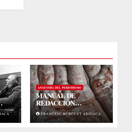
ANATOMÍA DEL PERIODISMO
MANUAL DE
REDACCIÓN
PERIODÍSTICA
IACA
FRANCESC BURGUET ARDIACA