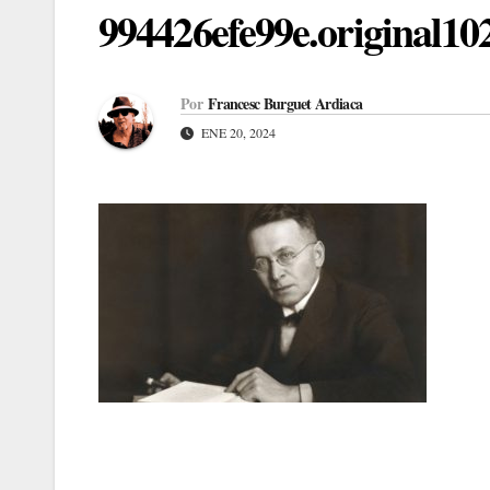
994426efe99e.original10
Por
Francesc Burguet Ardiaca
ENE 20, 2024
Navegación