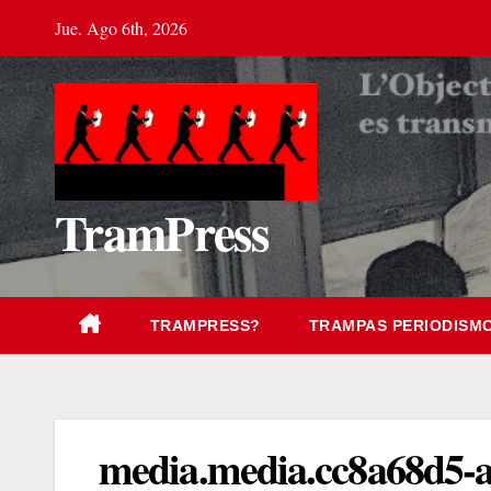
Saltar
Jue. Ago 6th, 2026
al
contenido
TramPress
TRAMPRESS?
TRAMPAS PERIODISM
media.media.cc8a68d5-a