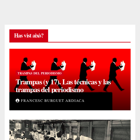
Has vist això?
TRAMPAS DEL PERIODISMO
Trampas (y 17). Las técnicas y las
trampas del periodismo
FRANCESC BURGUET ARDIACA