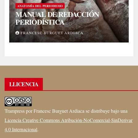
ANATOMÍA DEL PERIODISMO
MANUAL DE REDACCIÓN
PERIODÍSTICA
FRANCESC BURGUET ARDIACA
LLICENCIA
Trampress
por
Francesc Burguet Ardiaca
se distribuye bajo una
Licencia Creative Commons Atribución-NoComercial-SinDerivar
4.0 Internacional
.